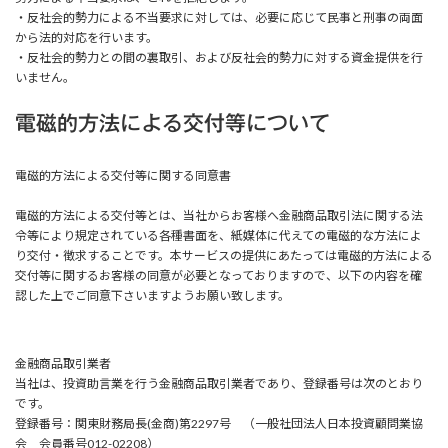
・反社会的勢力による不当要求に対しては、必要に応じて民事と刑事の両面
から法的対応を行います。
・反社会的勢力との間の裏取引、および反社会的勢力に対する資金提供を行
いません。
電磁的方法による交付等について
電磁的方法による交付等に関する同意書
電磁的方法による交付等とは、当社からお客様へ金融商品取引法に関する法
令等により規定されている各種書面を、紙媒体に代えての電磁的な方法によ
り交付・徴求することです。本サービスの提供にあたっては電磁的方法による
交付等に関するお客様の同意が必要となっておりますので、以下の内容を確
認した上でご同意下さいますようお願い致します。
金融商品取引業者
当社は、投資助言業を行う金融商品取引業者であり、登録番号は次のとおり
です。
登録番号：関東財務局長(金商)第2297号 （一般社団法人日本投資顧問業協
会 会員番号012-02208）