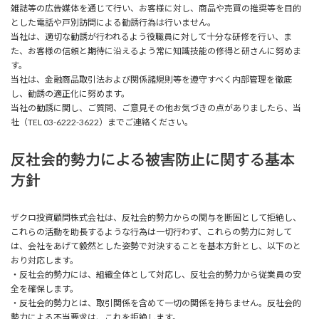
雑誌等の広告媒体を通じて行い、お客様に対し、商品や売買の推奨等を目的
とした電話や戸別訪問による勧誘行為は行いません。
当社は、適切な勧誘が行われるよう役職員に対して十分な研修を行い、ま
た、お客様の信頼と期待に沿えるよう常に知識技能の修得と研さんに努めま
す。
当社は、金融商品取引法および関係諸規則等を遵守すべく内部管理を徹底
し、勧誘の適正化に努めます。
当社の勧誘に関し、ご質問、ご意見その他お気づきの点がありましたら、当
社（TEL 03-6222-3622）までご連絡ください。
反社会的勢力による被害防止に関する基本
方針
ザクロ投資顧問株式会社は、反社会的勢力からの関与を断固として拒絶し、
これらの活動を助長するような行為は一切行わず、これらの勢力に対して
は、会社をあげて毅然とした姿勢で対決することを基本方針とし、以下のと
おり対応します。
・反社会的勢力には、組織全体として対応し、反社会的勢力から従業員の安
全を確保します。
・反社会的勢力とは、取引関係を含めて一切の関係を持ちません。反社会的
勢力による不当要求は、これを拒絶します。