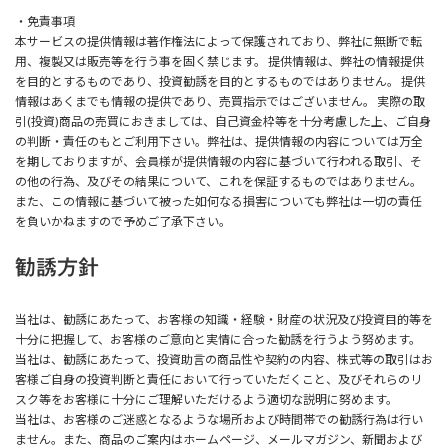
・免責事項
本サービスの提供情報は著作権法によって保護されており、弊社に無断で転
用、複製又は販売等を行う事を固く禁じます。 提供情報は、弊社の情報提供
を目的とするものであり、投資勧誘を目的とするものではありません。 提供
情報はあくまでも情報の提供であり、売買指示ではございません。 実際の取
引(投資)商品の売買におきましては、自己資金枠等を十分考慮した上、ご自身
の判断・責任のもとご利用下さい。弊社は、提供情報の内容については万全
を期しておりますが、会員様が提供情報の内容に基づいて行われる取引、そ
の他の行為、及びその結果について、これを保証するものではありません。
また、この情報に基づいて被った如何なる損害についても弊社は一切の責任
を負いかねますので予めご了承下さい。
勧誘方針
当社は、勧誘にあたって、お客様の知識・経験・財産の状況及び投資目的等を
十分に把握して、お客様のご意向と実情に合った勧誘を行うよう努めます。
当社は、勧誘にあたって、投資助言の商品性や契約の内容、株式等の取引はお
客様ご自身の投資判断と責任において行っていただくこと、及びそれらのリ
スク等をお客様に十分にご理解いただけるよう適切な説明に努めます。
当社は、お客様のご迷惑となるような場所および時間帯での勧誘行為は行い
ません。また、商品のご案内はホームページ、メールマガジン、新聞および