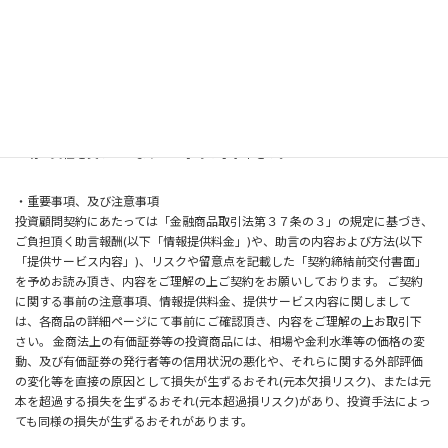
ク）があります。手数料等およびリスク等については、当該商品等の契約締
結前交付書面等をよくお読みになり、内容について十分にご理解ください。
また本サービスの提供情報はあくまでも情報の提供であり、売買指示ではご
ざいません。実際の投資商品の売買におきましては、自己資金枠等を十分考
慮した上、ご自身の判断・責任のもとご利用下さいませ。情報内容に関して
は万全を期しておりますが、正確性及び安全性を保証するものではありませ
ん。提供する情報に基づき利用者の皆様が判断し投資した結果については、
一切の責任を負いかねますので予めご了承下さい。
・重要事項、及び注意事項
投資顧問契約にあたっては「金融商品取引法第３７条の３」の規定に基づき、
ご負担頂く助言報酬(以下「情報提供料金」)や、助言の内容および方法(以下
「提供サービス内容」)、リスクや留意点を記載した「契約締結前交付書面」
を予めお読み頂き、内容をご理解の上ご契約をお願いしております。 ご契約
に関する事前の注意事項、情報提供料金、提供サービス内容に関しまして
は、各商品の詳細ページにて事前にご確認頂き、内容をご理解の上お取引下
さい。 金商法上の有価証券等の投資商品には、相場や金利水準等の価格の変
動、及び有価証券の発行者等の信用状況の悪化や、それらに関する外部評価
の変化等を直接の原因として損失が生ずるおそれ(元本欠損リスク)、または元
本を超過する損失を生ずるおそれ(元本超過損リスク)があり、投資手法によっ
ても同様の損失が生ずるおそれがあります。