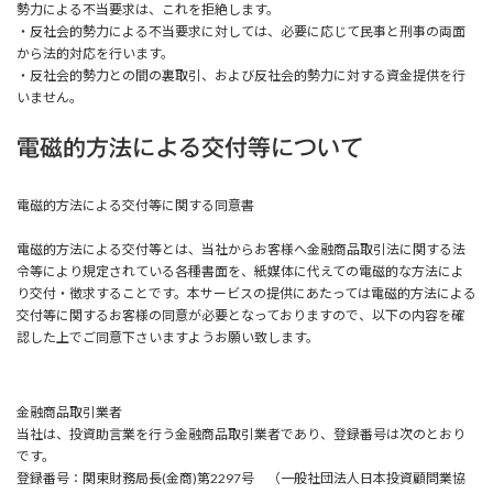
勢力による不当要求は、これを拒絶します。
・反社会的勢力による不当要求に対しては、必要に応じて民事と刑事の両面
から法的対応を行います。
・反社会的勢力との間の裏取引、および反社会的勢力に対する資金提供を行
いません。
電磁的方法による交付等について
電磁的方法による交付等に関する同意書
電磁的方法による交付等とは、当社からお客様へ金融商品取引法に関する法
令等により規定されている各種書面を、紙媒体に代えての電磁的な方法によ
り交付・徴求することです。本サービスの提供にあたっては電磁的方法による
交付等に関するお客様の同意が必要となっておりますので、以下の内容を確
認した上でご同意下さいますようお願い致します。
金融商品取引業者
当社は、投資助言業を行う金融商品取引業者であり、登録番号は次のとおり
です。
登録番号：関東財務局長(金商)第2297号 （一般社団法人日本投資顧問業協