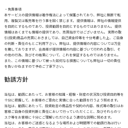
・免責事項
本サービスの提供情報は著作権法によって保護されており、弊社に無断で転
用、複製又は販売等を行う事を固く禁じます。 提供情報は、弊社の情報提供
を目的とするものであり、投資勧誘を目的とするものではありません。 提供
情報はあくまでも情報の提供であり、売買指示ではございません。 実際の取
引(投資)商品の売買におきましては、自己資金枠等を十分考慮した上、ご自身
の判断・責任のもとご利用下さい。弊社は、提供情報の内容については万全
を期しておりますが、会員様が提供情報の内容に基づいて行われる取引、そ
の他の行為、及びその結果について、これを保証するものではありません。
また、この情報に基づいて被った如何なる損害についても弊社は一切の責任
を負いかねますので予めご了承下さい。
勧誘方針
当社は、勧誘にあたって、お客様の知識・経験・財産の状況及び投資目的等を
十分に把握して、お客様のご意向と実情に合った勧誘を行うよう努めます。
当社は、勧誘にあたって、投資助言の商品性や契約の内容、株式等の取引はお
客様ご自身の投資判断と責任において行っていただくこと、及びそれらのリ
スク等をお客様に十分にご理解いただけるよう適切な説明に努めます。
当社は、お客様のご迷惑となるような場所および時間帯での勧誘行為は行い