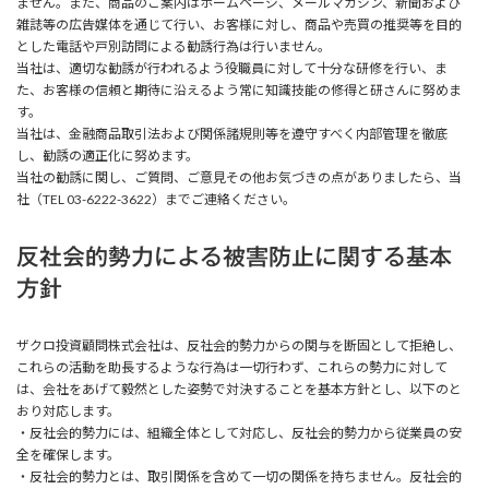
ません。また、商品のご案内はホームページ、メールマガジン、新聞および
雑誌等の広告媒体を通じて行い、お客様に対し、商品や売買の推奨等を目的
とした電話や戸別訪問による勧誘行為は行いません。
当社は、適切な勧誘が行われるよう役職員に対して十分な研修を行い、ま
た、お客様の信頼と期待に沿えるよう常に知識技能の修得と研さんに努めま
す。
当社は、金融商品取引法および関係諸規則等を遵守すべく内部管理を徹底
し、勧誘の適正化に努めます。
当社の勧誘に関し、ご質問、ご意見その他お気づきの点がありましたら、当
社（TEL 03-6222-3622）までご連絡ください。
反社会的勢力による被害防止に関する基本
方針
ザクロ投資顧問株式会社は、反社会的勢力からの関与を断固として拒絶し、
これらの活動を助長するような行為は一切行わず、これらの勢力に対して
は、会社をあげて毅然とした姿勢で対決することを基本方針とし、以下のと
おり対応します。
・反社会的勢力には、組織全体として対応し、反社会的勢力から従業員の安
全を確保します。
・反社会的勢力とは、取引関係を含めて一切の関係を持ちません。反社会的