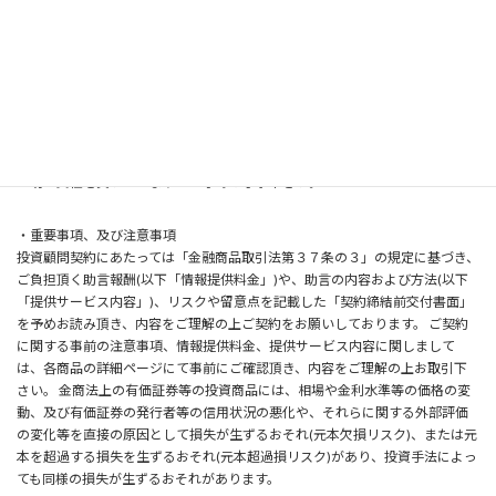
の額がお客様の差入れた委託保証金等の額を上回るおそれ（元本超過損リス
ク）があります。手数料等およびリスク等については、当該商品等の契約締
結前交付書面等をよくお読みになり、内容について十分にご理解ください。
また本サービスの提供情報はあくまでも情報の提供であり、売買指示ではご
ざいません。実際の投資商品の売買におきましては、自己資金枠等を十分考
慮した上、ご自身の判断・責任のもとご利用下さいませ。情報内容に関して
は万全を期しておりますが、正確性及び安全性を保証するものではありませ
ん。提供する情報に基づき利用者の皆様が判断し投資した結果については、
一切の責任を負いかねますので予めご了承下さい。
・重要事項、及び注意事項
投資顧問契約にあたっては「金融商品取引法第３７条の３」の規定に基づき、
ご負担頂く助言報酬(以下「情報提供料金」)や、助言の内容および方法(以下
「提供サービス内容」)、リスクや留意点を記載した「契約締結前交付書面」
を予めお読み頂き、内容をご理解の上ご契約をお願いしております。 ご契約
に関する事前の注意事項、情報提供料金、提供サービス内容に関しまして
は、各商品の詳細ページにて事前にご確認頂き、内容をご理解の上お取引下
さい。 金商法上の有価証券等の投資商品には、相場や金利水準等の価格の変
動、及び有価証券の発行者等の信用状況の悪化や、それらに関する外部評価
の変化等を直接の原因として損失が生ずるおそれ(元本欠損リスク)、または元
本を超過する損失を生ずるおそれ(元本超過損リスク)があり、投資手法によっ
ても同様の損失が生ずるおそれがあります。